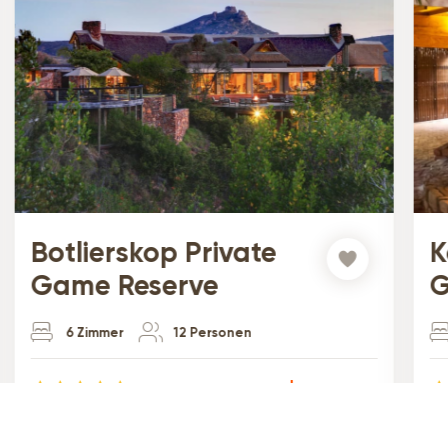
Botlierskop Private
K
Game Reserve
G
N
6 Zimmer
12 Personen
ab
4.7
510,61 €
2110 Rezensionen
10