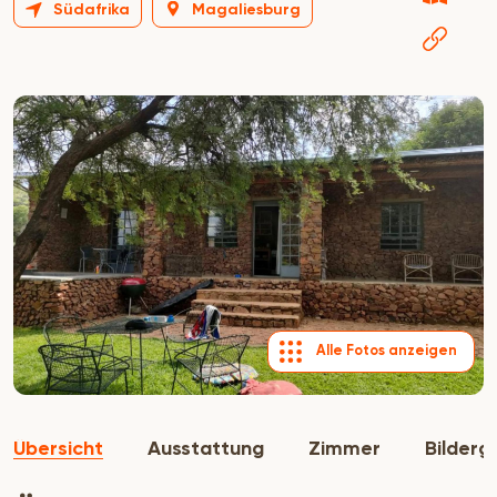
Südafrika
Magaliesburg
Alle Fotos anzeigen
Übersicht
Ausstattung
Zimmer
Bilderg