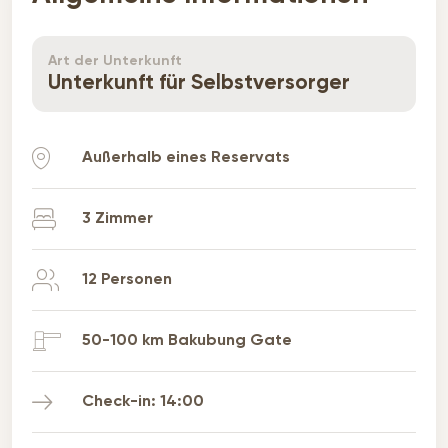
und lernen Sie unter der Anleitung eines
erfahrenen Kochs, wie man köstliche Gerichte
Art der Unterkunft
zubereitet.
Unterkunft für Selbstversorger
Außerhalb eines Reservats
3 Zimmer
12 Personen
50-100 km Bakubung Gate
Check-in: 14:00