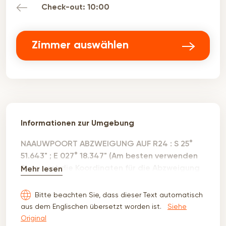
Check-out: 10:00
Zimmer auswählen
Informationen zur Umgebung
NAAUWPOORT ABZWEIGUNG AUF R24 : S 25°
51.643" ; E 027° 18.347" (Am besten verwenden
Sie zuerst die Koordinaten für die Abzweigung
Mehr lesen
von Naauwpoort und folgen dann der
Wegbeschreibung für jedes der unten
Bitte beachten Sie, dass dieser Text automatisch
aufgeführten Cottages. Wenn Sie Google oder
aus dem Englischen übersetzt worden ist.
Siehe
die Koordinaten für die Farm verwenden,
Original