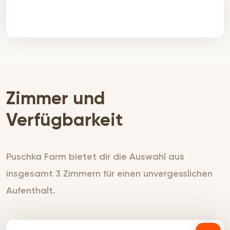
werden Sie auf eine andere Route geführt, die
zwar etwas kürzer ist, aber einen längeren
Schotterabschnitt hat und manchmal eine
schlechte Straße ist). Von der Stadt
Magaliesburg aus fahren Sie wie folgt: -
Fahren Sie geradeaus durch die Stadt auf der
R24 in Richtung Rustenburg. - Nach ca. 30 km
biegen Sie links in die Naauwpoort Road ein,
Zimmer und
die auch als Konka Camps ausgeschildert ist.
(Schotter). (Wenn Sie auf der R24 zwischen zwei
Verfügbarkeit
rot-weißen Mobilfunkmasten durchfahren, sind
Sie etwa 100 m zu weit gefahren). Fahren Sie
etwa 5 km auf der Schotterstraße und biegen
Puschka Farm bietet dir die Auswahl aus
Sie an der Vlakfontein Road links ab. An dieser
insgesamt 3 Zimmern für einen unvergesslichen
Abzweigung befinden sich Schilder nach
Emoyeni, Sikelele und Jacksons Ridge. Sie
Aufenthalt.
befinden sich nun auf der NV Road - alle
Grundstücke an dieser Straße haben eine
Nummer mit dem Präfix 'NV'. - VERGEWISSERN