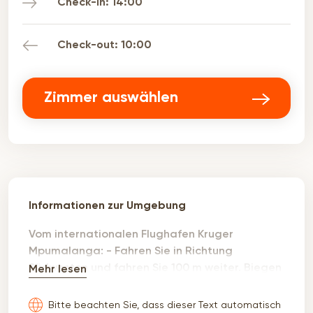
Check-in: 14:00
Check-out: 10:00
Zimmer auswählen
Informationen zur Umgebung
Vom internationalen Flughafen Kruger
Mpumalanga: - Fahren Sie in Richtung
Südwesten und fahren Sie 100 m weiter. Biegen
Mehr lesen
Sie rechts in die Manning Avenue ein und
fahren Sie 330 m weiter; - Biegen Sie links in die
Bitte beachten Sie, dass dieser Text automatisch