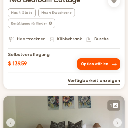
Two Bedroom Cottage
Max 4 Gäste
Max 4 Erwachsene
Ermäßigung für Kinder
Haartrockner
Kühlschrank
Dusche
Selbstverpflegung
$ 139.59
Option wählen
Verfügbarkeit anzeigen
1