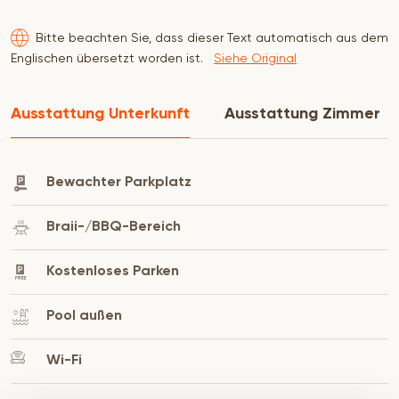
einem kleinen Kühlschrank, Tee- und Kaffeekocher
Bitte beachten Sie, dass dieser Text automatisch aus dem
sowie dem nötigen Besteck und Geschirr
Englischen übersetzt worden ist.
Siehe Original
ausgestattet. Ein Fernseher mit Netflix und Wi-Fi
ist vorhanden.
Ausstattung Unterkunft
Ausstattung Zimmer
Das klimatisierte Cottage öffnet sich zu einer
Bewachter Parkplatz
Terrasse mit einem eingebauten Grill und einem
Essbereich im Freien mit Blick auf den
Braii-/BBQ-Bereich
Kaltwasser-Jacuzzi und den Swimmingpool. Ein
Kostenloses Parken
Parkplatz ist vorhanden.
Pool außen
Wi-Fi