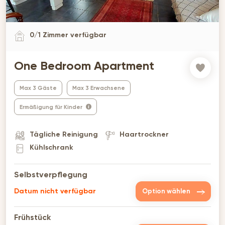
0
/
1
Zimmer verfügbar
One Bedroom Apartment
Max 3 Gäste
Max 3 Erwachsene
Ermäßigung für Kinder
Tägliche Reinigung
Haartrockner
Kühlschrank
Selbstverpflegung
Datum nicht verfügbar
Option wählen
Frühstück