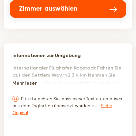
Zimmer auswählen
Informationen zur Umgebung
Internationaler Flughafen Kapstadt Fahren Sie
auf den Settlers Way/N2 3,4 km Nehmen Sie
die Ausfahrt 22A in Richtung R300/Bellville 1,6
Mehr lesen
km Fahren Sie auf die Kuils River Rd/R300 14,0
km Benutzen Sie eine beliebige Spur, um auf die
Bitte beachten Sie, dass dieser Text automatisch
N1 in Richtung Paarl/Worcester aufzufahren.
aus dem Englischen übersetzt worden ist.
Siehe
Mautstraße 83,4 km Weiter auf N1, bei
Original
Worcester, Rechts abbiegen auf Roux Rd
Fahren Sie durch 1 Kreisverkehr 900 m Weiter
auf Roux Rd 200 m Weiter auf Riebeeck St 850