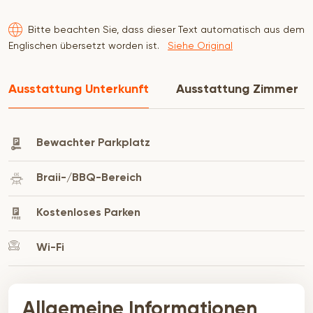
Geschäftszentrum von Worcester. Die
Bitte beachten Sie, dass dieser Text automatisch aus dem
Apartments mit einem und zwei Schlafzimmern
Englischen übersetzt worden ist.
Siehe Original
liegen alle im Erdgeschoss und verfügen über
separate Räume mit Wohnzimmer, Küche und
Ausstattung Unterkunft
Ausstattung Zimmer
Bad. Bei den Studios handelt es sich um
Loftwohnungen auf zwei Ebenen, und das
Bewachter Parkplatz
Cottage ist eine kleine Einzimmerwohnung mit
eigenem Bad/Dusche und Küchenecke.
Braii-/BBQ-Bereich
Kostenloses Parken
Wi-Fi
Allgemeine Informationen