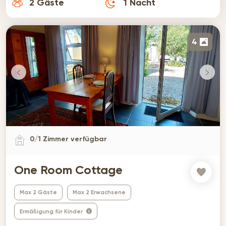
2
Gäste
1
Nacht
4
0
/
1
Zimmer verfügbar
One Room Cottage
Max 2 Gäste
Max 2 Erwachsene
Ermäßigung für Kinder