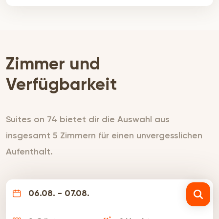
m Rechts abbiegen auf Durban St 450 m An der
2. Querstraße rechts abbiegen auf
Stockenstrom St. Das Ziel befindet sich auf der
linken Seite 87 m Suites auf 74 74 Stockenstrom
St, Ou Dorp, Worcester, 6850
Zimmer und
Verfügbarkeit
Suites on 74 bietet dir die Auswahl aus
insgesamt 5 Zimmern für einen unvergesslichen
Aufenthalt.
06.08. - 07.08.