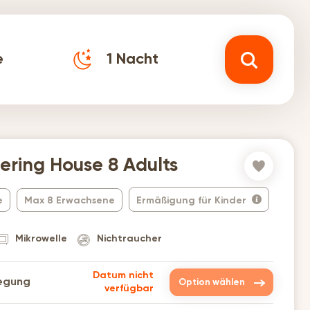
e
1
Nacht
tering House 8 Adults
e
Max 8 Erwachsene
Ermäßigung für Kinder
Mikrowelle
Nichtraucher
Datum nicht
legung
Option wählen
verfügbar