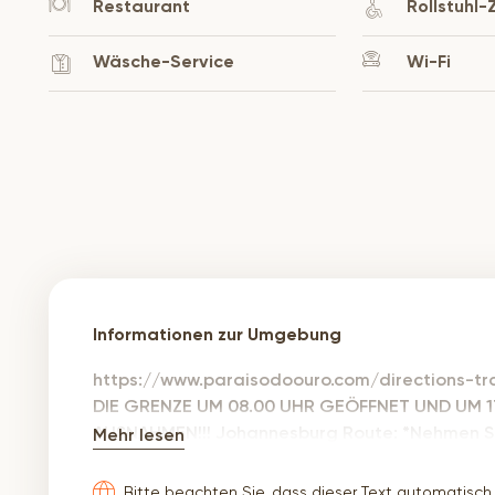
Restaurant
Rollstuhl
Wäsche-Service
Wi-Fi
Informationen zur Umgebung
https://www.paraisodoouro.com/directions-tra
DIE GRENZE UM 08.00 UHR GEÖFFNET UND UM 1
AUSNAHMEN!!! Johannesburg Route: *Nehmen Si
Mehr lesen
Ausfahrt nach Hendrina. *Von Hendrina aus fahr
bei der Big Engen Garage/ Wimpy links ab (auf 
Bitte beachten Sie, dass dieser Text automatisch