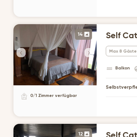
14
Self Ca
Max 8 Gäste
Balkon
Selbstverpf
0
/
1
Zimmer verfügbar
12
Self Ca