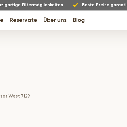
nzigartige Filtermöglichkeiten
Beste Preise garanti
le
Reservate
Über uns
Blog
erset West 7129