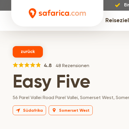
Ei
Reisezie
zurück
4.8
48 Rezensionen
Easy Five
56 Parel Vallei Road Parel Vallei, Somerset West, Som
Südafrika
Somerset West