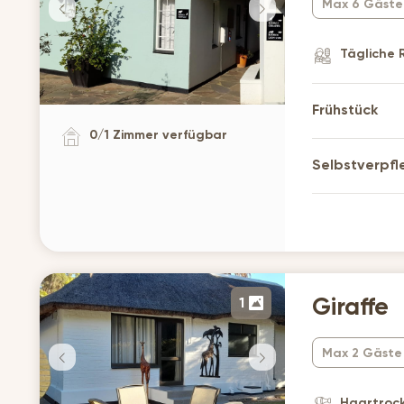
Max 6 Gäste
Tägliche 
Frühstück
0
/
1
Zimmer verfügbar
Selbstverpf
1
Giraffe
Max 2 Gäste
Haartroc