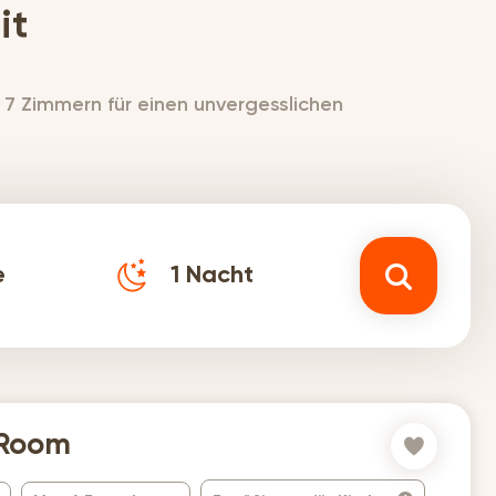
it
 7 Zimmern für einen unvergesslichen
e
1
Nacht
 Room