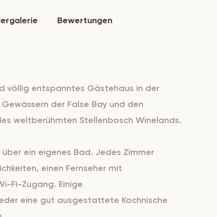
dergalerie
Bewertungen
nd völlig entspanntes Gästehaus in der
 Gewässern der False Bay und den
des weltberühmten Stellenbosch Winelands.
über ein eigenes Bad. Jedes Zimmer
chkeiten, einen Fernseher mit
i-Fi-Zugang. Einige
er eine gut ausgestattete Kochnische
n.