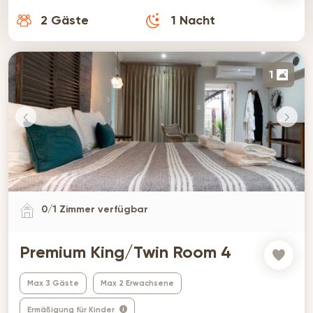
2
Gäste
1
Nacht
1
0
/
1
Zimmer verfügbar
Premium King/Twin Room 4
Max 3 Gäste
Max 2 Erwachsene
Ermäßigung für Kinder