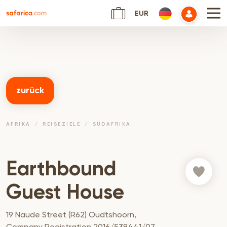
EUR
zurück
AFRIKA
REISEZIELE
SÜDAFRIKA
Earthbound
Guest House
19 Naude Street (R62) Oudtshoorn,
Company Registration 2016/538441/07,