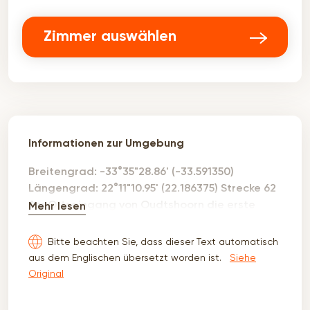
Zimmer auswählen
Informationen zur Umgebung
Breitengrad: -33°35"28.86' (-33.591350)
Längengrad: 22°11"10.95' (22.186375) Strecke 62
Am Ortseingang von Oudtshoorn die erste
Mehr lesen
Straße links in die Park Rd. abbiegen. 1. links in
den Pauline Smith Drive abbiegen. 3. Straße
Bitte beachten Sie, dass dieser Text automatisch
links ist die Naude Str. 3. Haus rechts
aus dem Englischen übersetzt worden ist.
Siehe
Original