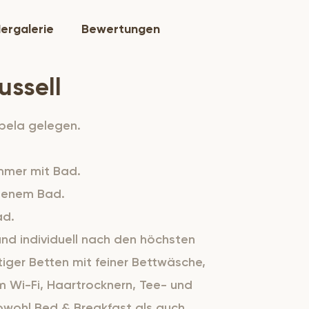
dergalerie
Bewertungen
ussell
mbela gelegen.
immer mit Bad.
genem Bad.
ad.
und individuell nach den höchsten
tiger Betten mit feiner Bettwäsche,
m Wi-Fi, Haartrocknern, Tee- und
owohl Bed & Breakfast als auch