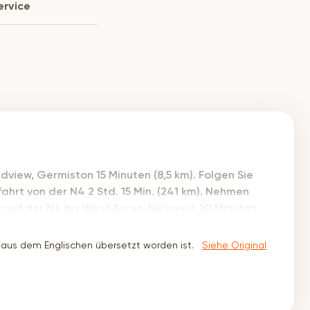
ervice
iew, Germiston 15 Minuten (8,5 km). Folgen Sie
ahrt von der N4 2 Std. 15 Min. (241 km). Nehmen
r auf der N4 bis West Acres, Nelspruit 20 Minuten
iet Retief St bis zur Russel St. 3 Minuten (1,5 km).
l, Nelspruit, 1201
 aus dem Englischen übersetzt worden ist.
Siehe Original