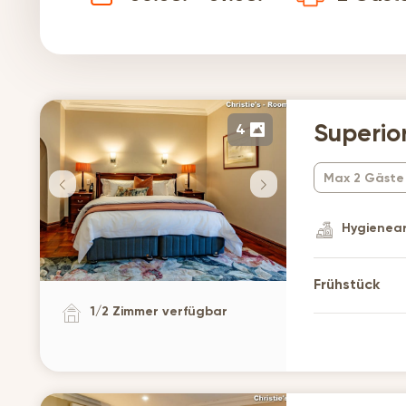
4
Superio
Max 2 Gäste
Hygienear
Frühstück
1
/
2
Zimmer verfügbar