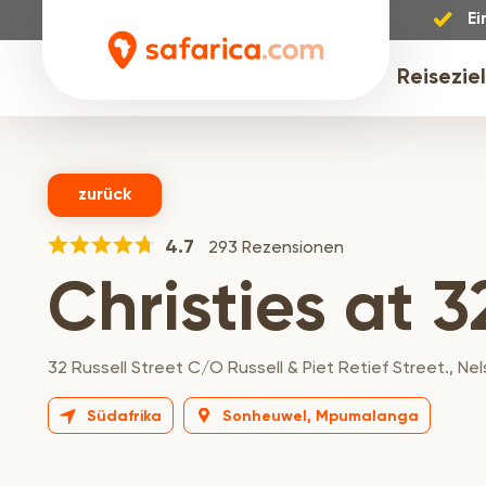
Ei
Reisezie
zurück
4.7
293 Rezensionen
Christies at 3
32 Russell Street C/O Russell & Piet Retief Street., N
Südafrika
Sonheuwel, Mpumalanga