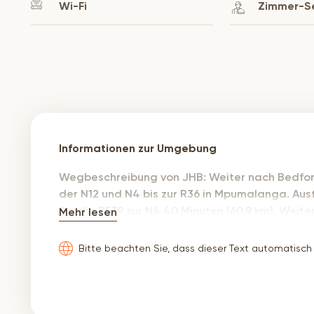
Wi-Fi
Zimmer-S
Informationen zur Umgebung
Wegbeschreibung von JHB: Weiter nach Bedfordv
der N12 und N4 bis zur R36 in Mpumalanga. Ausf
Sie die R539 zur N4 40 Minuten (60,9 km). Weite
Mehr lesen
(30,1 km). Folgen Sie der Madiba Dr/R40 und der P
Christie's in der Russel 32 32 Russel St, Sonheuwe
Bitte beachten Sie, dass dieser Text automatisch